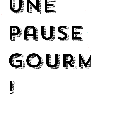
une
Pause
Gourma
!
25 €