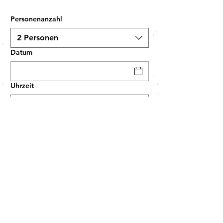
Personenanzahl
2 Personen
Datum
Uhrzeit
© 2035 von Muchachos. Unterstützt und gesichert von
Wix